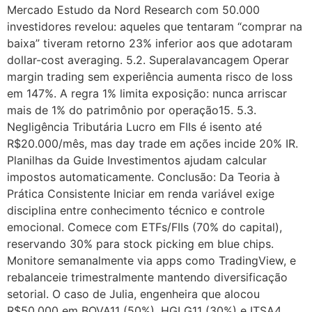
Mercado Estudo da Nord Research com 50.000
investidores revelou: aqueles que tentaram “comprar na
baixa” tiveram retorno 23% inferior aos que adotaram
dollar-cost averaging. 5.2. Superalavancagem Operar
margin trading sem experiência aumenta risco de loss
em 147%. A regra 1% limita exposição: nunca arriscar
mais de 1% do patrimônio por operação15. 5.3.
Negligência Tributária Lucro em FIIs é isento até
R$20.000/mês, mas day trade em ações incide 20% IR.
Planilhas da Guide Investimentos ajudam calcular
impostos automaticamente. Conclusão: Da Teoria à
Prática Consistente Iniciar em renda variável exige
disciplina entre conhecimento técnico e controle
emocional. Comece com ETFs/FIIs (70% do capital),
reservando 30% para stock picking em blue chips.
Monitore semanalmente via apps como TradingView, e
rebalanceie trimestralmente mantendo diversificação
setorial. O caso de Julia, engenheira que alocou
R$50.000 em BOVA11 (50%), HGLG11 (30%) e ITSA4