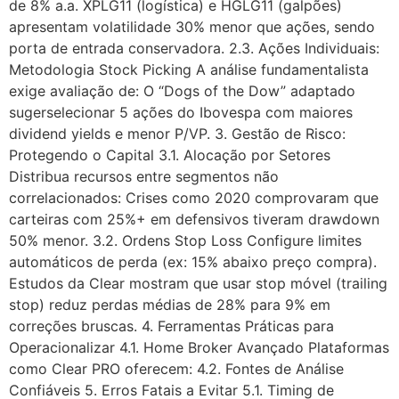
de 8% a.a. XPLG11 (logística) e HGLG11 (galpões)
apresentam volatilidade 30% menor que ações, sendo
porta de entrada conservadora. 2.3. Ações Individuais:
Metodologia Stock Picking A análise fundamentalista
exige avaliação de: O “Dogs of the Dow” adaptado
sugerselecionar 5 ações do Ibovespa com maiores
dividend yields e menor P/VP. 3. Gestão de Risco:
Protegendo o Capital 3.1. Alocação por Setores
Distribua recursos entre segmentos não
correlacionados: Crises como 2020 comprovaram que
carteiras com 25%+ em defensivos tiveram drawdown
50% menor. 3.2. Ordens Stop Loss Configure limites
automáticos de perda (ex: 15% abaixo preço compra).
Estudos da Clear mostram que usar stop móvel (trailing
stop) reduz perdas médias de 28% para 9% em
correções bruscas. 4. Ferramentas Práticas para
Operacionalizar 4.1. Home Broker Avançado Plataformas
como Clear PRO oferecem: 4.2. Fontes de Análise
Confiáveis 5. Erros Fatais a Evitar 5.1. Timing de