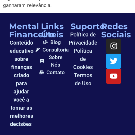
ganharam relevância.
Mental
Links
Suporte
Redes
Financeiro
Úteis
Sociais
Política de
Blog
Conteúdo
Privacidade
Consultoria
educativo
Política
Sobre
sobre
de
Nós
finanças
Cookies
Contato
criado
Termos
para
de Uso
ajudar
você a
tomar as
melhores
decisões