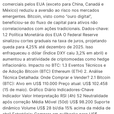
comerciais pelos EUA (exceto para China, Canadá e
México) reduziu a aversão ao risco nos mercados
emergentes. Bitcoin, visto como “ouro digital”,
beneficiou-se do fluxo de capital para ativos não
correlacionados com ações tradicionais. Dados-chave:
1.2 Política Monetária dos EUA O Federal Reserve
sinalizou cortes graduais na taxa de juros, projetando
queda para 4,25% até dezembro de 2025. Isso
enfraqueceu o dólar (Índice DXY caiu 3,2% em abril) e
aumentou a atratividade de criptomoedas como hedge
inflacionário. Impacto no BTC: 1.3 Eventos Técnicos e
de Adoção Bitcoin (BTC) Ethereum (ETH) 2. Análise
Técnica Detalhada: Onde Comprar e Vender? 2.1 Bitcoin
(BTC): Alvo em US$ 110.000 Preço atual: US$ 102.458
(15 de maio). Gráfico Diário Indicadores-Chave
Indicador Valor Interpretação RSI (4h) 52 Neutralidade
após correção Média Móvel (50d) US$ 98.200 Suporte
dinâmico Volume US$ 28 bi/dia 15% acima da média de