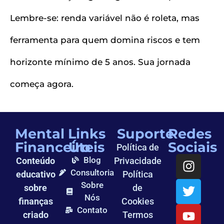
Lembre-se: renda variável não é roleta, mas
ferramenta para quem domina riscos e tem
horizonte mínimo de 5 anos. Sua jornada
começa agora.
Mental
Links
Suporte
Redes
Financeiro
Úteis
Sociais
Política de
Blog
Conteúdo
Privacidade
Consultoria
educativo
Política
Sobre
sobre
de
Nós
finanças
Cookies
Contato
criado
Termos