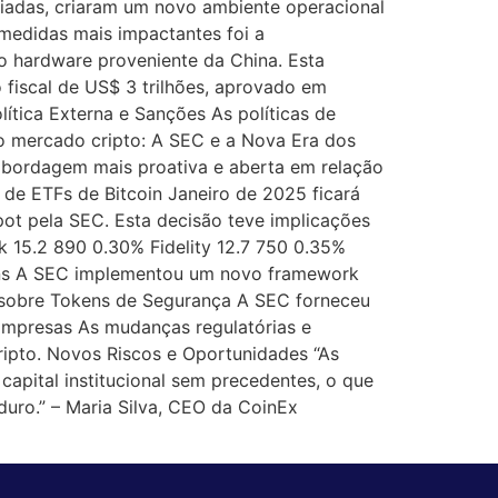
iadas, criaram um novo ambiente operacional
 medidas mais impactantes foi a
o hardware proveniente da China. Esta
 fiscal de US$ 3 trilhões, aprovado em
ítica Externa e Sanções As políticas de
o mercado cripto: A SEC e a Nova Era dos
abordagem mais proativa e aberta em relação
de ETFs de Bitcoin Janeiro de 2025 ficará
ot pela SEC. Esta decisão teve implicações
 15.2 890 0.30% Fidelity 12.7 750 0.35%
ins A SEC implementou um novo framework
ão sobre Tokens de Segurança A SEC forneceu
e Empresas As mudanças regulatórias e
ipto. Novos Riscos e Oportunidades “As
apital institucional sem precedentes, o que
uro.” – Maria Silva, CEO da CoinEx