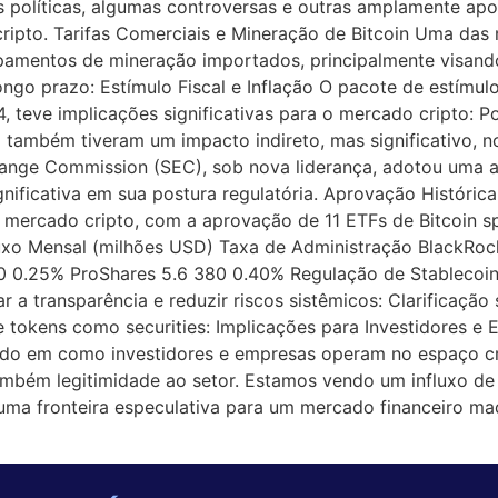
 políticas, algumas controversas e outras amplamente apo
cripto. Tarifas Comerciais e Mineração de Bitcoin Uma das
pamentos de mineração importados, principalmente visand
ngo prazo: Estímulo Fiscal e Inflação O pacote de estímulo
teve implicações significativas para o mercado cripto: Pol
também tiveram um impacto indireto, mas significativo, n
ange Commission (SEC), sob nova liderança, adotou uma 
ficativa em sua postura regulatória. Aprovação Histórica 
ercado cripto, com a aprovação de 11 ETFs de Bitcoin sp
uxo Mensal (milhões USD) Taxa de Administração BlackRock
20 0.25% ProShares 5.6 380 0.40% Regulação de Stableco
ar a transparência e reduzir riscos sistêmicos: Clarificaç
 de tokens como securities: Implicações para Investidores 
ndo em como investidores e empresas operam no espaço cr
mbém legitimidade ao setor. Estamos vendo um influxo de c
uma fronteira especulativa para um mercado financeiro mad