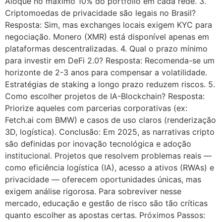
Aloque no máximo 10% do portfólio em cada rede. 3.
Criptomoedas de privacidade são legais no Brasil?
Resposta: Sim, mas exchanges locais exigem KYC para
negociação. Monero (XMR) está disponível apenas em
plataformas descentralizadas. 4. Qual o prazo mínimo
para investir em DeFi 2.0? Resposta: Recomenda-se um
horizonte de 2-3 anos para compensar a volatilidade.
Estratégias de staking a longo prazo reduzem riscos. 5.
Como escolher projetos de IA-Blockchain? Resposta:
Priorize aqueles com parcerias corporativas (ex:
Fetch.ai com BMW) e casos de uso claros (renderização
3D, logística). Conclusão: Em 2025, as narrativas cripto
são definidas por inovação tecnológica e adoção
institucional. Projetos que resolvem problemas reais —
como eficiência logística (IA), acesso a ativos (RWAs) e
privacidade — oferecem oportunidades únicas, mas
exigem análise rigorosa. Para sobreviver nesse
mercado, educação e gestão de risco são tão críticas
quanto escolher as apostas certas. Próximos Passos: