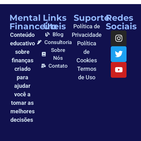
Mental
Links
Suporte
Redes
Financeiro
Úteis
Sociais
Política de
Blog
Conteúdo
Privacidade
Consultoria
educativo
Política
Sobre
sobre
de
Nós
finanças
Cookies
Contato
criado
Termos
para
de Uso
ajudar
você a
tomar as
melhores
decisões