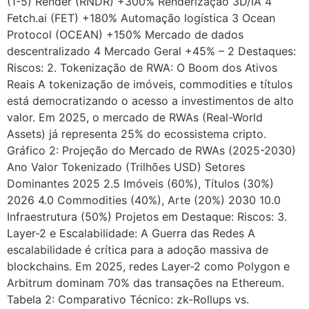
(1-5) Render (RNDR) +300% Renderização 3D/IA 4
Fetch.ai (FET) +180% Automação logística 3 Ocean
Protocol (OCEAN) +150% Mercado de dados
descentralizado 4 Mercado Geral +45% – 2 Destaques:
Riscos: 2. Tokenização de RWA: O Boom dos Ativos
Reais A tokenização de imóveis, commodities e títulos
está democratizando o acesso a investimentos de alto
valor. Em 2025, o mercado de RWAs (Real-World
Assets) já representa 25% do ecossistema cripto.
Gráfico 2: Projeção do Mercado de RWAs (2025-2030)
Ano Valor Tokenizado (Trilhões USD) Setores
Dominantes 2025 2.5 Imóveis (60%), Títulos (30%)
2026 4.0 Commodities (40%), Arte (20%) 2030 10.0
Infraestrutura (50%) Projetos em Destaque: Riscos: 3.
Layer-2 e Escalabilidade: A Guerra das Redes A
escalabilidade é crítica para a adoção massiva de
blockchains. Em 2025, redes Layer-2 como Polygon e
Arbitrum dominam 70% das transações na Ethereum.
Tabela 2: Comparativo Técnico: zk-Rollups vs.