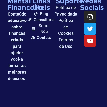
Mental
Links
Suporte
Redes
Financeiro
Úteis
Sociais
Política de
Blog
Conteúdo
Privacidade
Consultoria
educativo
Política
Sobre
sobre
de
Nós
finanças
Cookies
Contato
criado
Termos
para
de Uso
ajudar
você a
tomar as
melhores
decisões