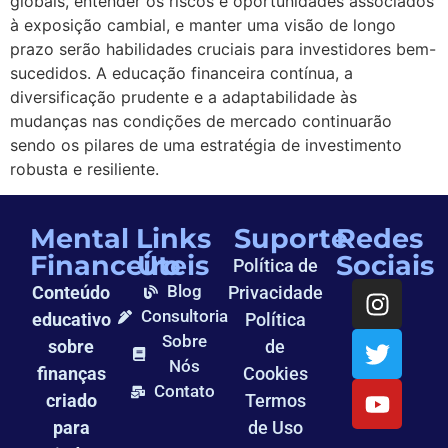
globais, entender os riscos e oportunidades associados
à exposição cambial, e manter uma visão de longo
prazo serão habilidades cruciais para investidores bem-
sucedidos. A educação financeira contínua, a
diversificação prudente e a adaptabilidade às
mudanças nas condições de mercado continuarão
sendo os pilares de uma estratégia de investimento
robusta e resiliente.
Mental
Links
Suporte
Redes
Financeiro
Úteis
Sociais
Política de
Blog
Conteúdo
Privacidade
Consultoria
educativo
Política
Sobre
sobre
de
Nós
finanças
Cookies
Contato
criado
Termos
para
de Uso