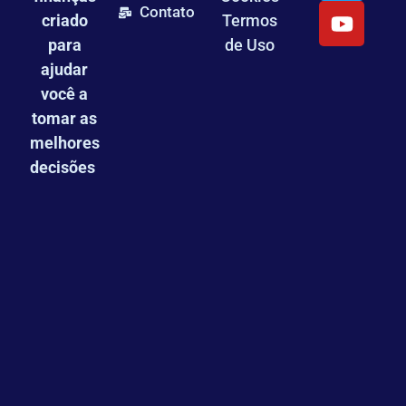
Contato
criado
Termos
para
de Uso
ajudar
você a
tomar as
melhores
decisões