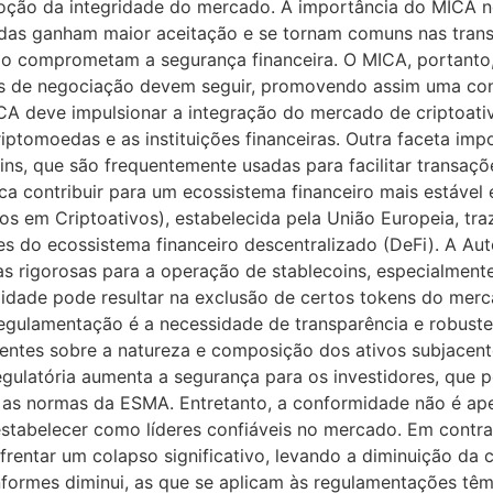
moção da integridade do mercado. A importância do MICA 
das ganham maior aceitação e se tornam comuns nas transa
ão comprometam a segurança financeira. O MICA, portanto,
as de negociação devem seguir, promovendo assim uma conf
CA deve impulsionar a integração do mercado de criptoat
iptomoedas e as instituições financeiras. Outra faceta im
s, que são frequentemente usadas para facilitar transações
a contribuir para um ecossistema financeiro mais estável 
em Criptoativos), estabelecida pela União Europeia, traz 
s do ecossistema financeiro descentralizado (DeFi). A Aut
 rigorosas para a operação de stablecoins, especialmente
idade pode resultar na exclusão de certos tokens do merc
 regulamentação é a necessidade de transparência e robuste
ntes sobre a natureza e composição dos ativos subjacent
egulatória aumenta a segurança para os investidores, que po
 as normas da ESMA. Entretanto, a conformidade não é a
stabelecer como líderes confiáveis no mercado. Em contra
frentar um colapso significativo, levando a diminuição da 
formes diminui, as que se aplicam às regulamentações têm