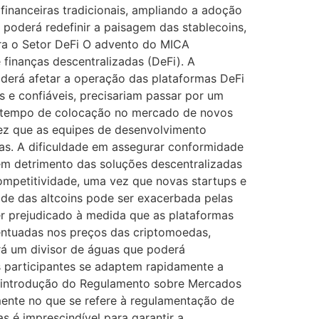
financeiras tradicionais, ampliando a adoção
poderá redefinir a paisagem das stablecoins,
ara o Setor DeFi O advento do MICA
 finanças descentralizadas (DeFi). A
poderá afetar a operação das plataformas DeFi
 e confiáveis, precisariam passar por um
o tempo de colocação no mercado de novos
ez que as equipes de desenvolvimento
ias. A dificuldade em assegurar conformidade
em detrimento das soluções descentralizadas
ompetitividade, uma vez que novas startups e
ade das altcoins pode ser exacerbada pelas
er prejudicado à medida que as plataformas
centuadas nos preços das criptomoedas,
ará um divisor de águas que poderá
s participantes se adaptem rapidamente a
 introdução do Regulamento sobre Mercados
mente no que se refere à regulamentação de
s é imprescindível para garantir a