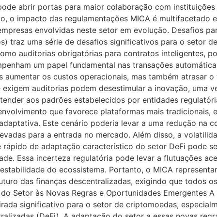
ode abrir portas para maior colaboração com instituições 
o, o impacto das regulamentações MICA é multifacetado e 
empresas envolvidas neste setor em evolução. Desafios p
 traz uma série de desafios significativos para o setor de
como auditorias obrigatórias para contratos inteligentes, 
mpenham um papel fundamental nas transações automáticas
as aumentar os custos operacionais, mas também atrasar 
e exigem auditorias podem desestimular a inovação, uma v
tender aos padrões estabelecidos por entidades regulatór
envolvimento que favorece plataformas mais tradicionais, 
adaptativa. Este cenário poderia levar a uma redução na c
evadas para a entrada no mercado. Além disso, a volatilid
 rápido de adaptação característico do setor DeFi pode s
ade. Essa incerteza regulatória pode levar a flutuações a
a estabilidade do ecossistema. Portanto, o MICA represent
turo das finanças descentralizadas, exigindo que todos o
o do Setor às Novas Regras e Oportunidades Emergentes A
rada significativo para o setor de criptomoedas, especial
ralizadas (DeFi). A adaptação do setor a essas novas regra