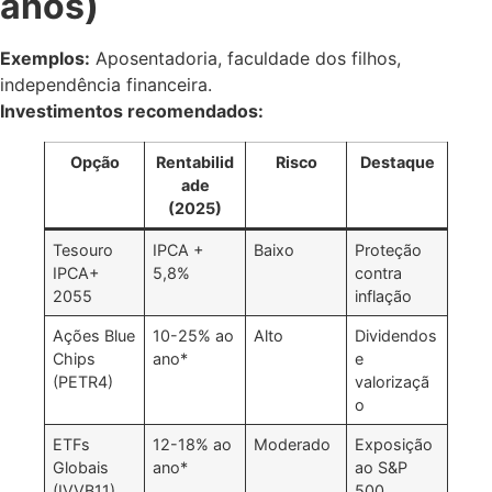
anos)
Exemplos:
Aposentadoria, faculdade dos filhos,
independência financeira.
Investimentos recomendados:
Opção
Rentabilid
Risco
Destaque
ade
(2025)
Tesouro
IPCA +
Baixo
Proteção
IPCA+
5,8%
contra
2055
inflação
Ações Blue
10-25% ao
Alto
Dividendos
Chips
ano*
e
(PETR4)
valorizaçã
o
ETFs
12-18% ao
Moderado
Exposição
Globais
ano*
ao S&P
(IVVB11)
500