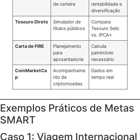
de carteira
rentabilidade e
diversificação
Tesouro Direto
Simulador de
Compara
títulos públicos
Tesouro Selic
vs. IPCA+
Carta de FIRE
Planejamento
Calcula
para
patrimônio
aposentadoria
necessário
CoinMarketCa
Acompanhame
Dados em
p
nto de
tempo real
criptomoedas
Exemplos Práticos de Metas
SMART
Caso 1: Viagem Internacional