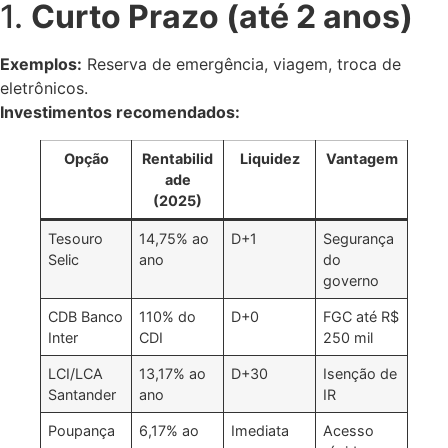
1.
Curto Prazo (até 2 anos)
Exemplos:
Reserva de emergência, viagem, troca de
eletrônicos.
Investimentos recomendados:
Opção
Rentabilid
Liquidez
Vantagem
ade
(2025)
Tesouro
14,75% ao
D+1
Segurança
Selic
ano
do
governo
CDB Banco
110% do
D+0
FGC até R$
Inter
CDI
250 mil
LCI/LCA
13,17% ao
D+30
Isenção de
Santander
ano
IR
Poupança
6,17% ao
Imediata
Acesso