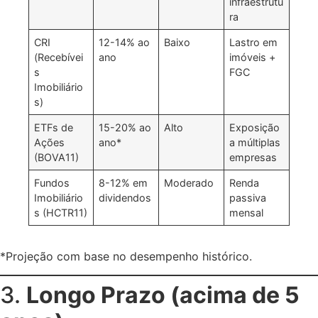
infraestrutu
ra
CRI
12-14% ao
Baixo
Lastro em
(Recebívei
ano
imóveis +
s
FGC
Imobiliário
s)
ETFs de
15-20% ao
Alto
Exposição
Ações
ano*
a múltiplas
(BOVA11)
empresas
Fundos
8-12% em
Moderado
Renda
Imobiliário
dividendos
passiva
s (HCTR11)
mensal
*Projeção com base no desempenho histórico.
3.
Longo Prazo (acima de 5