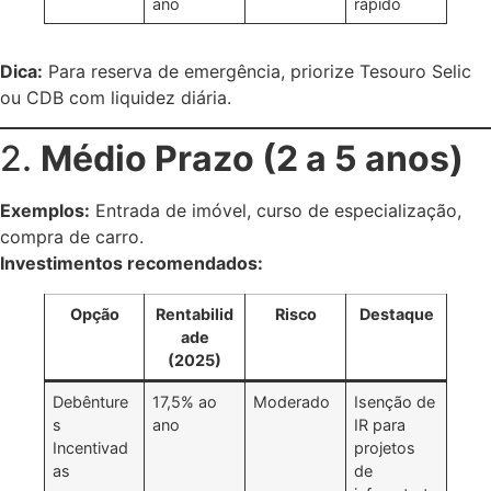
ano
rápido
Dica:
Para reserva de emergência, priorize Tesouro Selic
ou CDB com liquidez diária.
2.
Médio Prazo (2 a 5 anos)
Exemplos:
Entrada de imóvel, curso de especialização,
compra de carro.
Investimentos recomendados:
Opção
Rentabilid
Risco
Destaque
ade
(2025)
Debênture
17,5% ao
Moderado
Isenção de
s
ano
IR para
Incentivad
projetos
as
de